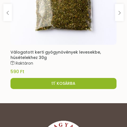
Válogatott kerti gyógynövények levesekbe,
húsételekhez 30g
Raktáron
590 Ft
KOSÁRBA