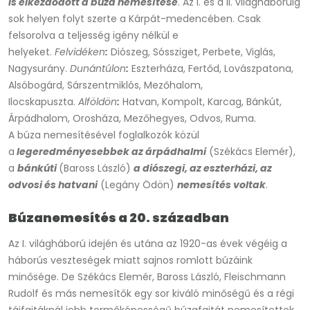
is elkezdődött a búza nemesítése
. Az I. és a II. világháborúig
sok helyen folyt szerte a Kárpát-medencében. Csak
felsorolva a teljesség igény nélkül e
helyeket.
Felvidéken
:
Diószeg, Sóssziget, Perbete, Viglás,
Nagysurány.
Dunántúlon
:
Eszterháza, Fertőd, Lovászpatona,
Alsóbogárd, Sárszentmiklós, Mezőhalom,
Ilocskapuszta.
Alföldön
:
Hatvan, Kompolt, Karcag, Bánkút,
Árpádhalom, Orosháza, Mezőhegyes, Odvos, Ruma.
A búza nemesítésével foglalkozók közül
a
legeredményesebbek az árpádhalmi
(Székács Elemér),
a
bánkúti
(Baross László)
a diószegi, az eszterházi, az
odvosi és hatvani
(Legány Ödön)
nemesítés voltak
.
Búzanemesítés a 20. században
Az I. világháború idején és utána az 1920-as évek végéig a
háborús veszteségek miatt sajnos romlott búzáink
minősége. De Székács Elemér, Baross László, Fleischmann
Rudolf és más nemesítők egy sor kiváló minőségű és a régi