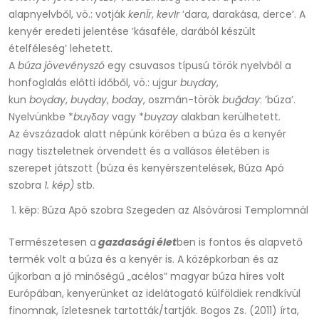
alapnyelvből, vö.: votják
kenÏr
,
kevIr
’dara, darakása, derce’. A
kenyér eredeti jelentése ’kásaféle, darából készült
ételféleség’ lehetett.
A
búza
jövevényszó
egy csuvasos típusú török nyelvből a
honfoglalás előtti időből, vö.: ujgur
bu
γ
day
,
kun
bo
γ
day
,
bu
γ
day
,
boday
, oszmán-török
buğday
: ’búza’.
Nyelvünkbe *
bu
γδ
ay
vagy *
bu
γ
zay
alakban kerülhetett.
Az évszázadok alatt népünk körében a búza és a kenyér
nagy tiszteletnek örvendett és a vallásos életében is
szerepet játszott (búza és kenyérszentelések, Búza Apó
szobra
1. kép)
stb.
1. kép: Búza Apó szobra Szegeden az Alsóvárosi Templomnál
Természetesen a
gazdasági élet
ben is fontos és alapvető
termék volt a búza és a kenyér is. A középkorban és az
újkorban a jó minőségű „acélos” magyar búza híres volt
Európában, kenyerünket az idelátogató külföldiek rendkívül
finomnak, ízletesnek tartották/tartják. Bogos Zs. (2011) írta,