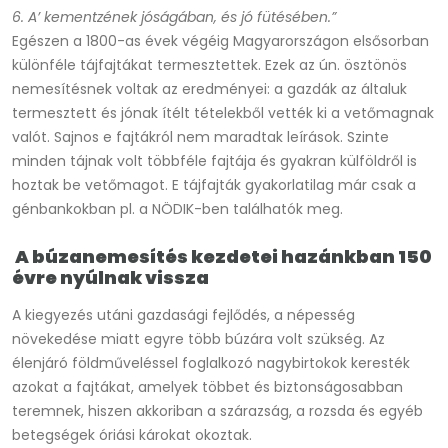
6. A’ kementzének jóságában, és jó fütésében.”
Egészen a 1800-as évek végéig Magyarországon elsősorban
különféle tájfajtákat termesztettek. Ezek az ún. ösztönös
nemesítésnek voltak az eredményei: a gazdák az általuk
termesztett és jónak ítélt tételekből vették ki a vetőmagnak
valót. Sajnos e fajtákról nem maradtak leírások. Szinte
minden tájnak volt többféle fajtája és gyakran külföldről is
hoztak be vetőmagot. E tájfajták gyakorlatilag már csak a
génbankokban pl. a NÖDIK-ben találhatók meg.
A búzanemesítés kezdetei hazánkban 150
évre nyúlnak vissza
A kiegyezés utáni gazdasági fejlődés, a népesség
növekedése miatt egyre több búzára volt szükség. Az
élenjáró földműveléssel foglalkozó nagybirtokok keresték
azokat a fajtákat, amelyek többet és biztonságosabban
teremnek, hiszen akkoriban a szárazság, a rozsda és egyéb
betegségek óriási károkat okoztak.