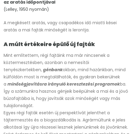
az aratás időpontjával
(Lelley, 1950 nyomán)
A megkésett aratás, vagy csapadékos idő miatti kései
aratás a mai fajták minőségét is lerontja.
A múlt értékeire épülő új fajták
Mint említettem, régi fajtáink ma már nincsenek a
köztermesztésben, azonban a nemesítői
tenyészkertekben,
génbank
okban, mind hazánkban, mind
külföldön most is megtalálhatók, és gyakran bekerülnek
a
minőségjavításra irányuló keresztezési programok
ba.
Így a számunkra hasznos génjeik beépülnek a mai és a jövő
búzafajtáiba is, hogy javítsák azok minőségét vagy más
tulajdonságát.
Egyes régi fajták esetén új perspektívát jelenthet a
tájtermesztés és a biogazdálkodás is. Agrármúltunk e jeles
alkotásai így újra részesei lesznek jelenünknek és jövőnknek.