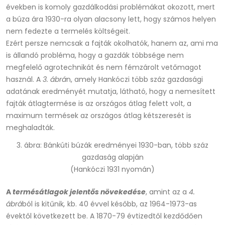
években is komoly gazdálkodási problémákat okozott, mert
a búza ára 1930-ra olyan alacsony lett, hogy számos helyen
nem fedezte a termelés költségeit.
Ezért persze nemcsak a fajták okolhatók, hanem az, ami ma
is állandó probléma, hogy a gazdák többsége nem
megfelelő agrotechnikát és nem fémzárolt vetőmagot
használ. A
3. ábrá
n, amely Hankóczi több száz gazdasági
adatának eredményét mutatja, látható, hogy a nemesített
fajták átlagtermése is az országos átlag felett volt, a
maximum termések az országos átlag kétszeresét is
meghaladták.
3. ábra: Bánkúti búzák eredményei 1930-ban, több száz
gazdaság alapján
(Hankóczi 1931 nyomán)
A
termésátlagok jelentős növekedése
, amint az a
4.
ábrá
ból is kitűnik
,
kb. 40 évvel később, az 1964-1973-as
évektől következett be. A 1870-79 évtizedtől kezdődően