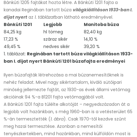
Bánkúti 1205 fajtákat hozta létre. A Bánkúti 1201 fajta a
kanadai Reginában tartott búza
világkiállításon 1933-ban I.
díjat nyert
az
1. táblázat
ban látható eredményével.
Bánkúti 1201
Legjobb
Manitoba
búza
84,25 kg
hl tömeg
82,40 kg
17,23 %
száraz sikér
14,10 %
49,45 %
nedves sikér
39,20 %
1. táblázat:
Reginában tartott búza világkiállításon 1933-
ban I. díjat nyert Bánkúti 1201 búzafajta eredményei
Ilyen búzafajták létrehozása a mai búzanemesítőknek is
nehéz feladat. Mivel nagy sikértartalom, kiváló sütőipari
minőség jellemezte fajtát, az 1930-as évek állami vetőmag
akcióinak 94 %-a B1201 fajta vetőmagjából volt.
A Bánkúti 1201 fajta túlélte alkotóját – negyedszázadon át a
legjobb volt hazánkban, s még 1960-ban is a vetésterület 65
%-án termesztették (
1. ábra
). Csak 1970-től kezdve szűnt
meg hazai termesztése. Azonban a nemesítői
tenyészkertekben, mind hazánkban, mind külföldön most is