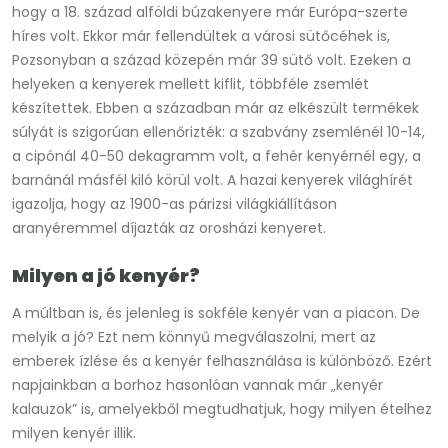
hogy a 18. század alföldi búzakenyere már Európa-szerte
híres volt. Ekkor már fellendültek a városi sütőcéhek is,
Pozsonyban a század közepén már 39 sütő volt. Ezeken a
helyeken a kenyerek mellett kiflit, többféle zsemlét
készítettek. Ebben a században már az elkészült termékek
súlyát is szigorúan ellenőrizték: a szabvány zsemlénél 10-14,
a cipónál 40-50 dekagramm volt, a fehér kenyérnél egy, a
barnánál másfél kiló körül volt. A hazai kenyerek világhírét
igazolja, hogy az 1900-as párizsi világkiállításon
aranyéremmel díjazták az orosházi kenyeret.
Milyen a jó kenyér?
A múltban is, és jelenleg is sokféle kenyér van a piacon. De
melyik a jó? Ezt nem könnyű megválaszolni, mert az
emberek ízlése és a kenyér felhasználása is különböző. Ezért
napjainkban a borhoz hasonlóan vannak már „kenyér
kalauzok” is, amelyekből megtudhatjuk, hogy milyen ételhez
milyen kenyér illik.