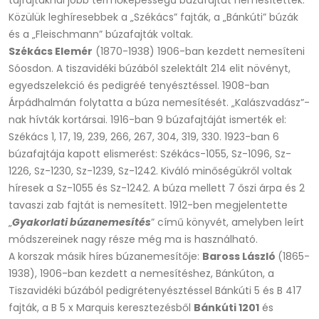
tájfajtáknál jobb termőképességű búzafajtát nemesítettek.
Közülük leghíresebbek a „Székács” fajták, a „Bánkúti” búzák
és a „Fleischmann” búzafajták voltak.
Székács Elemér
(1870-1938) 1906-ban kezdett nemesíteni
Sóosdon. A tiszavidéki búzából szelektált 214 elit növényt,
egyedszelekció és pedigréé tenyésztéssel. 1908-ban
Árpádhalmán folytatta a búza nemesítését. „Kalászvadász”-
nak hívták kortársai. 1916-ban 9 búzafajtáját ismerték el:
Székács 1, 17, 19, 239, 266, 267, 304, 319, 330. 1923-ban 6
búzafajtája kapott elismerést: Székács-1055, Sz-1096, Sz-
1226, Sz-1230, Sz-1239, Sz-1242. Kiváló minőségükről voltak
híresek a Sz-1055 és Sz-1242. A búza mellett 7 őszi árpa és 2
tavaszi zab fajtát is nemesített. 1912-ben megjelentette
„
Gyakorlati búzanemesítés
” című könyvét, amelyben leírt
módszereinek nagy része még ma is használható.
A korszak másik híres búzanemesítője:
Baross László
(1865-
1938), 1906-ban kezdett a nemesítéshez, Bánkúton, a
Tiszavidéki búzából pedigrétenyésztéssel Bánkúti 5 és B 417
fajták, a B 5 x Marquis keresztezésből
Bánkúti 1201
és