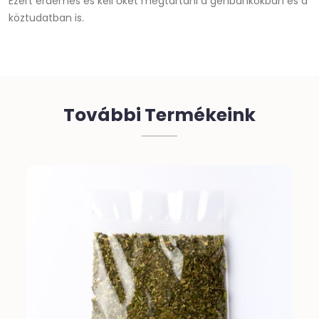
Ezért érdemes és kell őket megtartani a génbankokban és a
köztudatban is.
További Termékeink