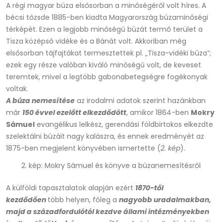
A régi magyar búza elsősorban a minőségéről volt híres. A
bécsi tőzsde 1885-ben kiadta Magyarország búzaminőségi
térképét. Ezen a legjobb minőségű búzát termő terület a
Tisza középső vidéke és a Bánát volt. Akkoriban még
elsősorban tájfajtákat termesztettek pl. „Tisza-vidéki búza”;
ezek egy része valóban kiváló minőségű volt, de keveset
teremtek, mivel a legtöbb gabonabetegségre fogékonyak
voltak.
A búza nemesítése
az irodalmi adatok szerint hazánkban
már
150 évvel ezelőtt elkezdődött
, amikor 1864-ben
Mokry
Sámuel
evangélikus lelkész, gerendási földbirtokos elkezdte
szelektálni búzáit nagy kalászra, és ennek eredményét az
1875-ben megjelent könyvében ismertette (
2. kép
).
2. kép: Mokry Sámuel és könyve a búzanemesítésről
A külföldi tapasztalatok alapján ezért
1870-től
kezdődően
több helyen, főleg a
nagyobb uradalmakban,
majd a századfordulótól kezdve állami intézményekben