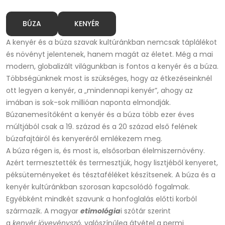
BÚZA
KENYÉR
A kenyér és a búza szavak kultúránkban nemcsak táplálékot
és növényt jelentenek, hanem magát az életet. Még a mai
modern, globalizált világunkban is fontos a kenyér és a búza.
Többségünknek most is szükséges, hogy az étkezéseinknél
ott legyen a kenyér, a „mindennapi kenyér”, ahogy az
imában is sok-sok millióan naponta elmondják.
Búzanemesítőként a kenyér és a búza több ezer éves
múltjából csak a 19. század és a 20 század első felének
búzafajtáiról és kenyeréről emlékezem meg.
A búza régen is, és most is, elsősorban élelmiszernövény.
Azért termesztették és termesztjük, hogy lisztjéből kenyeret,
péksüteményeket és tésztaféléket készítsenek. A búza és a
kenyér kultúránkban szorosan kapcsolódó fogalmak.
Egyébként mindkét szavunk a honfoglalás előtti korból
származik. A magyar
etimológia
i szótár szerint
a
kenyér
jövevényszó,
valószínűleg átvétel a permi