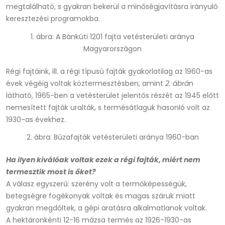
megtalálható, s gyakran bekerül a minőségjavításra irányuló
keresztezési programokba.
1. ábra: A Bánkúti 1201 fajta vetésterületi aránya
Magyarországon
Régi fajtáink, ill. a régi típusú fajták gyakorlatilag az 1960-as
évek végéig voltak köztermesztésben, amint
2. ábrá
n
látható, 1965-ben a vetésterület jelentős részét az 1945 előtt
nemesített fajták uralták, s termésátlaguk hasonló volt az
1930-as évekhez.
2. ábra: Búzafajták vetésterületi aránya 1960-ban
Ha ilyen kiválóak voltak ezek a régi fajták, miért nem
termesztik most is őket?
A válasz egyszerű: szerény volt a termőképességük,
betegségre fogékonyak voltak és magas száruk miatt
gyakran megdőltek, a gépi aratásra alkalmatlanok voltak.
A hektáronkénti 12-16 mázsa termés az 1926-1930-as