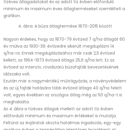
tízéves átlagadatokat és az adott tíz évben előforduló
minimum és maximum éves átlagterméseket szemlélteti a
grafikon.
4. ábra: A búza átlagtermése 1870-2015 között
Nagyon érdekes, hogy az 1870-79 évtized 7 q/ha átlagát 60
év múlva az 1930-39. évtizedre sikerült megduplázni 14
q/ha-ra. Ennek megduplázásához már csak 2,5 évtized
kellett, az 1964-1973 évtized átlaga 25,6 q/ha lett. Ez az
évtized az intenzív, rövidszárú búzafajták bevezetésének
időszaka volt.
Ezután már a nagymértékű műtrágyázás, a növényvédelem
és az új fajták hatására több évtized átlaga 40 q/ha felett
volt, egyes években az országos átlag még az 50 q/ha-t is
meghaladta.
Az
4. ábra
a tízéves átlagok mellett az adott tíz évben
előforduló minimum és maximum értékeket is mutatja.
Feltűnő az évjáratok okozta hatalmas ingadozás, egy-egy
aszályos évben a termésátlag jelentősen lecsökkent: pl.