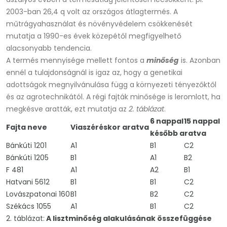
2003-ban 26,4 q volt az országos átlagtermés. A
műtrágyahasználat és növényvédelem csökkenését
mutatja a 1990-es évek közepétől megfigyelhető
alacsonyabb tendencia.
A termés mennyisége mellett fontos a
minőség
is. Azonban
ennél a tulajdonságnál is igaz az, hogy a genetikai
adottságok megnyilvánulása függ a környezeti tényezőktől
és az agrotechnikától. A régi fajták minősége is leromlott, ha
megkésve aratták, ezt mutatja az
2. táblázat
.
6 nappal
15 nappal
Fajta neve
Viaszéréskor
aratva
később aratva
Bánkúti 1201
A1
B1
C2
Bánkúti 1205
B1
A1
B2
F 481
A1
A2
B1
Hatvani 5612
B1
B1
C2
Lovászpatonai 160
B1
B2
C2
Székács 1055
A1
B1
C2
2. táblázat:
A lisztminőség alakulásának összefüggése