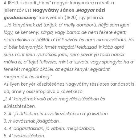
A 18-19. századi „híres” magyar kenyerekre mi volt a
jellemző? Ezt
Nagyváthy János
„
Magyar házi
gazdaasszony
” könyvében (1820) így jellemzi:
„Jó kenyérnek azt tartjuk, a’ melly domború, héjja sem igen
lágy, se kemény; sárga, vagy barna: de nem fekete égett;
nints elválva a’ bélitől: a’ béli szívós, és nem elmorzsálható. Ha
a’ bélit bényomják: ismét mágától felduzzad: inkább apró
sürü, mint igen lyukatsos, jóizü, nem savanyú több napok
múlva is; a’ tejet feliszsza, mint a’ szivats, vagy spongyia: ha a’
fenekét megütik ököllel, az egész kenyér egyaránt
megrendül, és dobog.”
Az ilyen kenyér készítéséhez Nagyváthy részletes tanácsot is
ad, amely összefoglalva a következő:
„1. A’ kenyérnek való búza megválasztásában és
elkészítésében.
2. A ’ jó őrlésben, ’s következésképen a’ jó lisztben.
3. A’ kovásznak jóságában.
4. A’ dagasztásban, jó vízben; megsózában.
5. A’ szakasztásban.