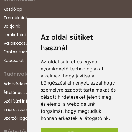
Kezdőlap
Termékeink
Boltjaink
Lerakataink
Az oldal sütiket
Vállalkozásunkról
használ
Fontos tudnivalók
Kapcsolat
Az oldal sütiket és egyéb
nyomkövető technológiákat
Tudnivalók
alkalmaz, hogy javítsa a
böngészési élményét, azzal hogy
Adatvédelmi nyilatkozat
személyre szabott tartalmakat és
Általános szerződési feltételek
célzott hirdetéseket jelenít meg,
Szállítási információk
és elemzi a weboldalunk
Impresszum
forgalmát, hogy megtudjuk
honnan érkeztek a látogatóink.
Szerzői jogok
Elérhetőségeink