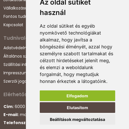
Az oldal sütiket
Vállalkozásunkról
használ
Fontos tudnivalók
Kapcsolat
Az oldal sütiket és egyéb
nyomkövető technológiákat
Tudnivalók
alkalmaz, hogy javítsa a
böngészési élményét, azzal hogy
Adatvédelmi nyilatkozat
személyre szabott tartalmakat és
Általános szerződési feltételek
célzott hirdetéseket jelenít meg,
Szállítási információk
és elemzi a weboldalunk
Impresszum
forgalmát, hogy megtudjuk
Szerzői jogok
honnan érkeztek a látogatóink.
Elérhetőségeink
Elfogadom
Cím:
6000 Kecskemét, Darázs utca 1.
Elutasítom
E-mail:
magyarcsaladellato@gmail.com
Beállítások megváltoztatása
Telefonszám:
+36 30 868 88 75