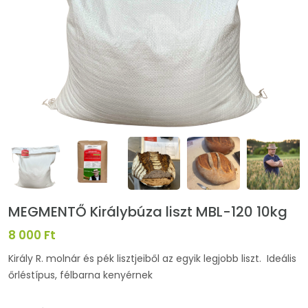
MEGMENTŐ Királybúza liszt MBL-120 10kg
8 000 Ft
Király R. molnár és pék lisztjeiből az egyik legjobb liszt. Ideális
őrléstípus, félbarna kenyérnek