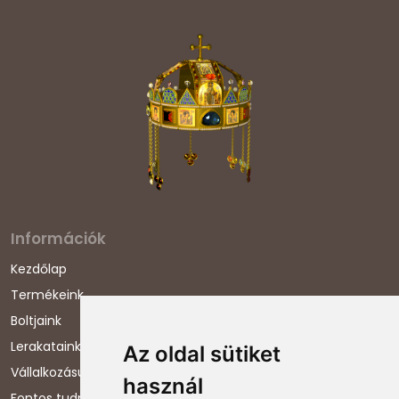
Információk
Kezdőlap
Termékeink
Boltjaink
Lerakataink
Az oldal sütiket
Vállalkozásunkról
használ
Fontos tudnivalók