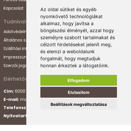
Kapcsolat
Az oldal sütiket és egyéb
nyomkövető technológiákat
Tudnivalók
alkalmaz, hogy javítsa a
böngészési élményét, azzal hogy
Adatvédelmi nyilatkozat
személyre szabott tartalmakat és
Általános szerződési feltételek
célzott hirdetéseket jelenít meg,
Szállítási információk
és elemzi a weboldalunk
Impresszum
forgalmát, hogy megtudjuk
Szerzői jogok
honnan érkeztek a látogatóink.
Elérhetőségeink
Elfogadom
Cím:
6000 Kecskemét, Darázs utca 1.
Elutasítom
E-mail:
magyarcsaladellato@gmail.com
Beállítások megváltoztatása
Telefonszám:
+36 30 868 88 75
Nyitvatartás:
H-P 8:00-16:00