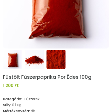
Füstölt Fűszerpaprika Por Édes 100g
1 200 Ft
Kategória:
Fűszerek
Súly:
0.1 Kg
Mértékegység:
db