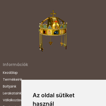
Információk
Kezdőlap
Termékeink
Boltjaink
Lerakataink
Az oldal sütiket
Vállalkozásunkról
használ