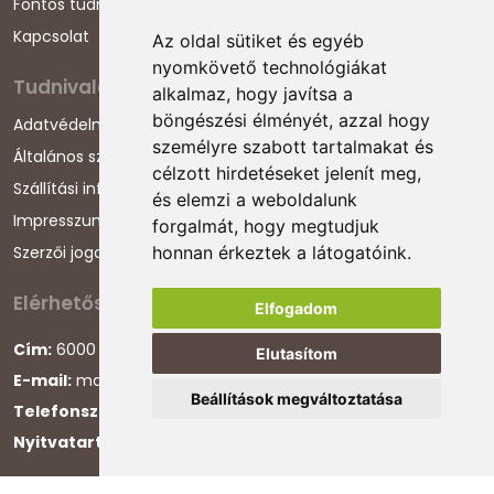
Fontos tudnivalók
Kapcsolat
Az oldal sütiket és egyéb
nyomkövető technológiákat
Tudnivalók
alkalmaz, hogy javítsa a
böngészési élményét, azzal hogy
Adatvédelmi nyilatkozat
személyre szabott tartalmakat és
Általános szerződési feltételek
célzott hirdetéseket jelenít meg,
Szállítási információk
és elemzi a weboldalunk
Impresszum
forgalmát, hogy megtudjuk
Szerzői jogok
honnan érkeztek a látogatóink.
Elérhetőségeink
Elfogadom
Cím:
6000 Kecskemét, Darázs utca 1.
Elutasítom
E-mail:
magyarcsaladellato@gmail.com
Beállítások megváltoztatása
Telefonszám:
+36 30 868 88 75
Nyitvatartás:
H-P 8:00-16:00