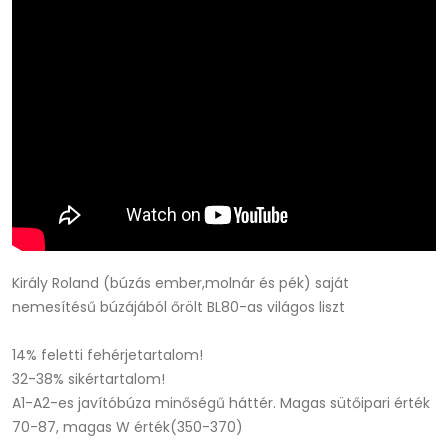
Király Roland (búzás ember,molnár és pék) saját
nemesítésű búzájából őrölt BL80-as világos liszt
14% feletti fehérjetartalom!
32-38% sikértartalom!
A1-A2-es javítóbúza minőségű háttér. Magas sütőipari érték
70-87, magas W érték(350-370)