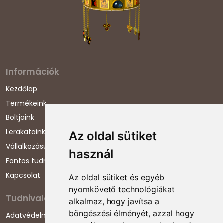
Információk
Kezdőlap
Termékeink
Boltjaink
Lerakataink
Az oldal sütiket
Vállalkozásunkról
használ
Fontos tudnivalók
Kapcsolat
Az oldal sütiket és egyéb
nyomkövető technológiákat
Tudnivalók
alkalmaz, hogy javítsa a
böngészési élményét, azzal hogy
Adatvédelmi nyilatkozat