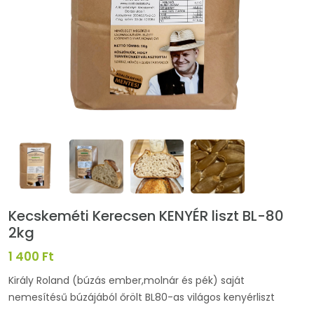
Kecskeméti Kerecsen KENYÉR liszt BL-80
2kg
1 400 Ft
Király Roland (búzás ember,molnár és pék) saját
nemesítésű búzájából őrölt BL80-as világos kenyérliszt