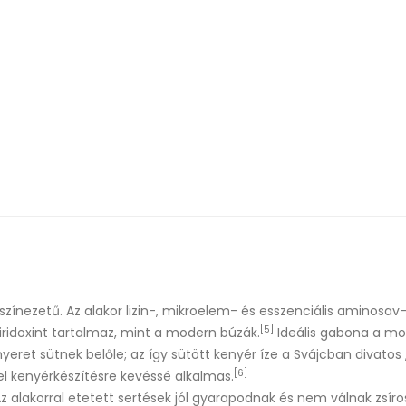
 színezetű. Az alakor
lizin
-, mikroelem- és esszenciális
aminosav
[5]
piridoxint tartalmaz, mint a modern búzák.
Ideális gabona a mo
yeret sütnek belőle; az így sütött
kenyér
íze a
Svájcban
divatos 
[6]
vel kenyérkészítésre kevéssé alkalmas.
z alakorral etetett sertések jól gyarapodnak és nem válnak zsíro