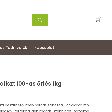
os Tudnivalók
Kapcsolat
aliszt 100-as őrlés 1kg
szt készíthető, mely sárgás színezetű. Az alakor lizin-,
minosav-tartalma igen magas, szénhidrát-tartalma