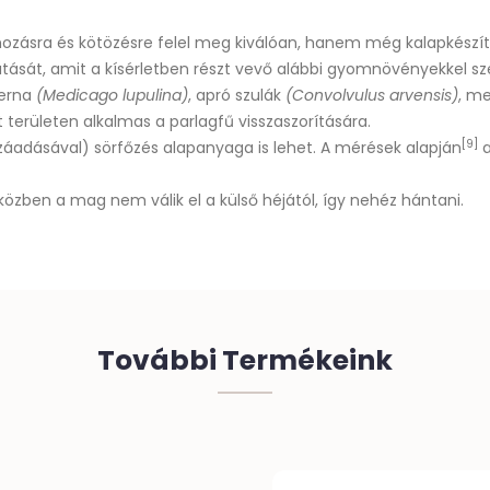
lmozásra és kötözésre felel meg kiválóan, hanem még
kalapkészí
atását
, amit a kísérletben részt vevő alábbi
gyomnövényekkel
sz
erna
(Medicago lupulina)
,
apró szulák
(Convolvulus arvensis)
,
me
területen alkalmas a parlagfű visszaszorítására.
[9]
áadásával) sörfőzés alapanyaga is lehet. A mérések alapján
a
 közben a mag nem válik el a külső héjától, így nehéz hántani.
További Termékeink