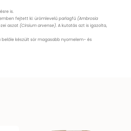
tésre
is.
emben fejtett ki:
ürömlevelű parlagfű
(Ambrosia
zei aszat
(Cirsium arvense)
. A kutatás azt is igazolta,
 belőle készült sör magasabb nyomelem- és