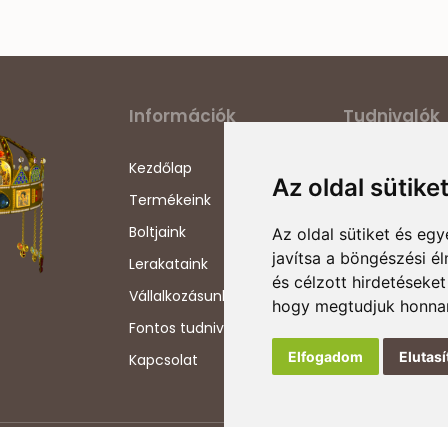
Információk
Tudnivalók
Kezdőlap
Adatvédelmi ny
Az oldal sütike
Termékeink
Általános szerz
feltételek
Boltjaink
Az oldal sütiket és e
Szállítási info
javítsa a böngészési é
Lerakataink
és célzott hirdetéseket
Impresszum
Vállalkozásunkról
hogy megtudjuk honnan
Szerzői jogok
Fontos tudnivalók
Elfogadom
Elutas
Kapcsolat