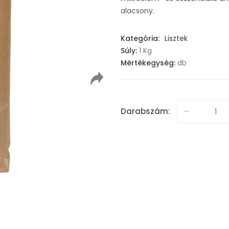
alacsony.
Kategória:
Lisztek
Súly:
1 Kg
Mértékegység:
db
Darabszám: