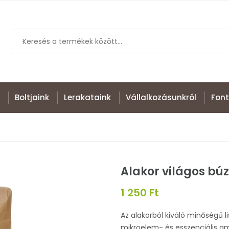
Boltjaink
Lerakataink
Vállalkozásunkról
Font
Alakor világos búz
1 250 Ft
Az alakorból kiváló minőségű li
mikroelem- és esszenciális a