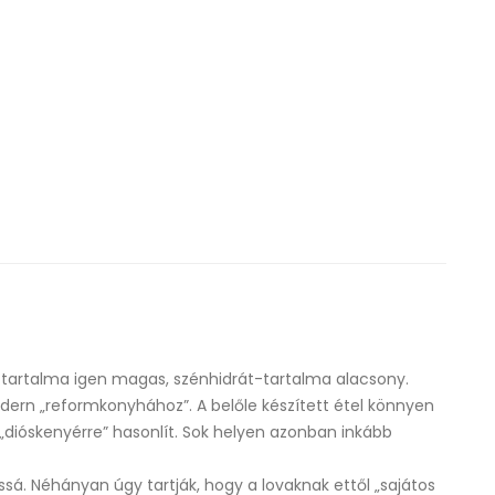
-tartalma igen magas,
szénhidrát
-tartalma alacsony.
dern „
reformkonyhához
”. A belőle készített étel könnyen
„dióskenyérre” hasonlít. Sok helyen azonban inkább
ssá. Néhányan úgy tartják, hogy a lovaknak ettől „sajátos