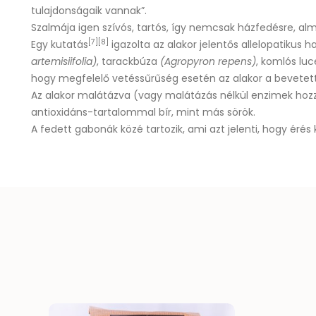
tulajdonságaik vannak”.
Szalmája
igen szívós, tartós, így nemcsak házfedésre, a
[7]
[8]
Egy kutatás
igazolta az alakor jelentős
allelopatikus h
artemisiifolia)
,
tarackbúza
(Agropyron repens)
,
komlós luc
hogy megfelelő vetéssűrűség esetén az alakor a bevetett 
Az alakor malátázva (vagy malátázás nélkül enzimek hozz
antioxidáns-tartalommal bír, mint más sörök.
A fedett gabonák közé tartozik, ami azt jelenti, hogy érés