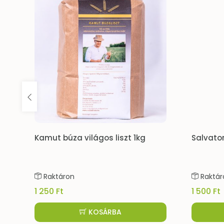
Kamut búza világos liszt 1kg
Salvator
Raktáron
Raktár
1 250 Ft
1 500 Ft
KOSÁRBA