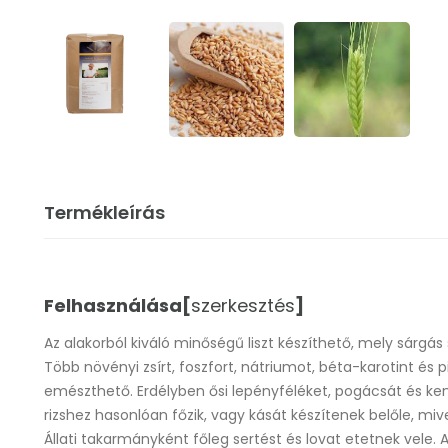
Termékleírás
Felhasználása
[
szerkesztés
]
Az alakorból kiváló minőségű liszt készíthető, mely sárgás
Több növényi zsírt, foszfort, nátriumot, béta-karotint és 
emészthető.
Erdélyben
ősi lepényféléket,
pogácsát
és ken
rizshez hasonlóan főzik, vagy kását készítenek belőle, mi
Állati takarmányként főleg
sertést
és
lovat
etetnek vele. A