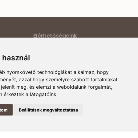
Elérhetőségeink
ilatkozat
Cím:
6000 Kecskemét, Darázs utca 1.
t használ
E-mail:
ődési
magyarcsaladellato@gmail.com
gyéb nyomkövető technológiákat alkalmaz, hogy
Telefonszám:
+36 30 868 88 75
rmációk
lményét, azzal hogy személyre szabott tartalmakat
Nyitvatartás:
H-P 8:00-16:00
 jelenít meg, és elemzi a weboldalunk forgalmát,
 érkeztek a látogatóink.
ítom
Beállítások megváltoztatása