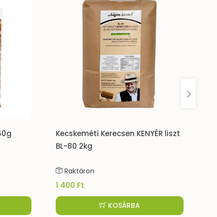
 60g
Kecskeméti Kerecsen KENYÉR liszt
Ke
BL-80 2kg
BL
Raktáron
1 400 Ft
7 
KOSÁRBA