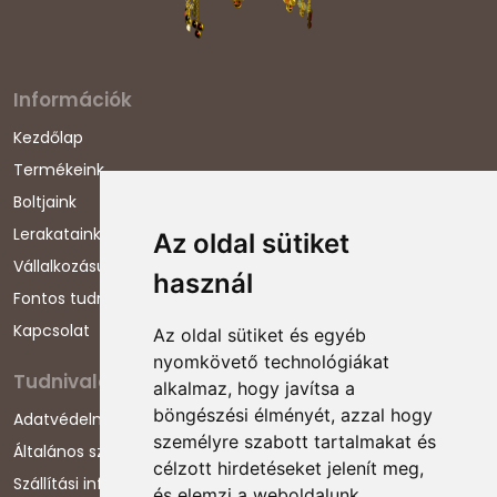
Információk
Kezdőlap
Termékeink
Boltjaink
Lerakataink
Az oldal sütiket
Vállalkozásunkról
használ
Fontos tudnivalók
Kapcsolat
Az oldal sütiket és egyéb
nyomkövető technológiákat
Tudnivalók
alkalmaz, hogy javítsa a
böngészési élményét, azzal hogy
Adatvédelmi nyilatkozat
személyre szabott tartalmakat és
Általános szerződési feltételek
célzott hirdetéseket jelenít meg,
Szállítási információk
és elemzi a weboldalunk