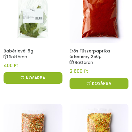
Babérlevél 5g
Erős Fűszerpaprika
őrlemény 250g
Raktáron
Raktáron
400 Ft
2 600 Ft
KOSÁRBA
KOSÁRBA