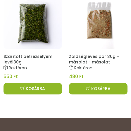
Szárított petrezselyem
Zöldségleves por 30g -
levél30g
másolat - másolat
Raktáron
Raktáron
550 Ft
480 Ft
KOSÁRBA
KOSÁRBA