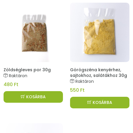
Zöldségleves por 30g
Görögszéna kenyérhez,
sajtokhoz, salátákhoz 30g
Raktáron
Raktáron
480 Ft
550 Ft
KOSÁRBA
KOSÁRBA