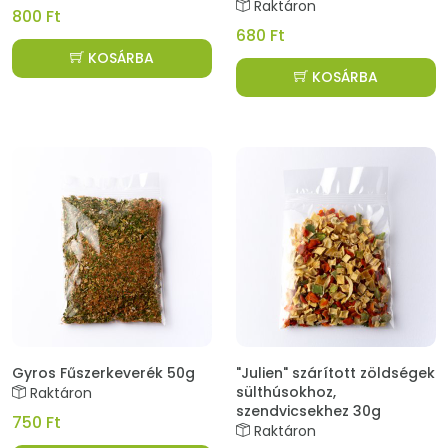
Raktáron
800 Ft
680 Ft
KOSÁRBA
KOSÁRBA
Gyros Fűszerkeverék 50g
"Julien" szárított zöldségek
sülthúsokhoz,
Raktáron
szendvicsekhez 30g
750 Ft
Raktáron