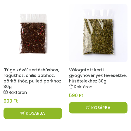
"Füge kávé" sertéshúshos,
Válogatott kerti
ragukhoz, chilis babhoz,
gyógynövények levesekbe,
pörkölthöz, pulled porkhoz
húsételekhez 30g
30g
Raktáron
Raktáron
590 Ft
900 Ft
KOSÁRBA
KOSÁRBA