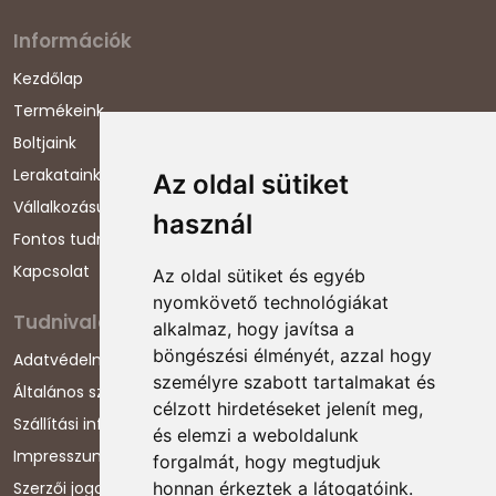
Információk
Kezdőlap
Termékeink
Boltjaink
Lerakataink
Az oldal sütiket
Vállalkozásunkról
használ
Fontos tudnivalók
Kapcsolat
Az oldal sütiket és egyéb
nyomkövető technológiákat
Tudnivalók
alkalmaz, hogy javítsa a
böngészési élményét, azzal hogy
Adatvédelmi nyilatkozat
személyre szabott tartalmakat és
Általános szerződési feltételek
célzott hirdetéseket jelenít meg,
Szállítási információk
és elemzi a weboldalunk
Impresszum
forgalmát, hogy megtudjuk
Szerzői jogok
honnan érkeztek a látogatóink.