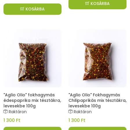
KOSÁRBA
KOSÁRBA
"Aglio Olio" fokhagymás
"Aglio Olio" Fokhagymás
édespaprika mix tésztákra,
Chilipaprikás mix tésztákra,
levesekbe 100g
levesekbe 100g
Raktáron
Raktáron
1 300 Ft
1 300 Ft