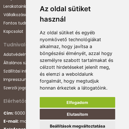
Lerakataink
Az oldal sütiket
Vállalkozásunkról
használ
Fontos tudnivalók
Kapcsolat
Az oldal sütiket és egyéb
nyomkövető technológiákat
Tudnivalók
alkalmaz, hogy javítsa a
böngészési élményét, azzal hogy
Adatvédelmi nyilatkozat
személyre szabott tartalmakat és
Általános szerződési feltételek
célzott hirdetéseket jelenít meg,
Szállítási információk
és elemzi a weboldalunk
Impresszum
forgalmát, hogy megtudjuk
Szerzői jogok
honnan érkeztek a látogatóink.
Elérhetőségeink
Elfogadom
Cím:
6000 Kecskemét, Darázs utca 1.
Elutasítom
E-mail:
magyarcsaladellato@gmail.com
Beállítások megváltoztatása