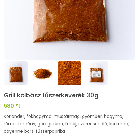
Grill kolbász fűszerkeverék 30g
580 Ft
Koriander, fokhagyma, mustármag, gyömbér, hagyma,
római kömény, görögszéna, fahéj, szerecsendió, kurkuma,
cayenne bors, fűszerpaprika