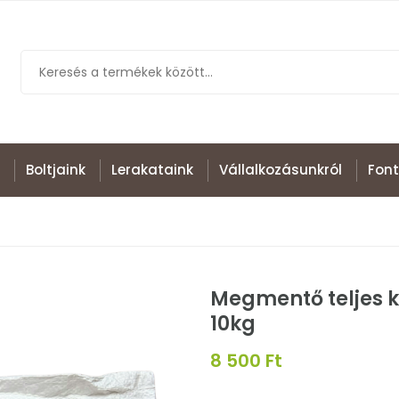
Boltjaink
Lerakataink
Vállalkozásunkról
Font
Megmentő teljes k
10kg
8 500 Ft