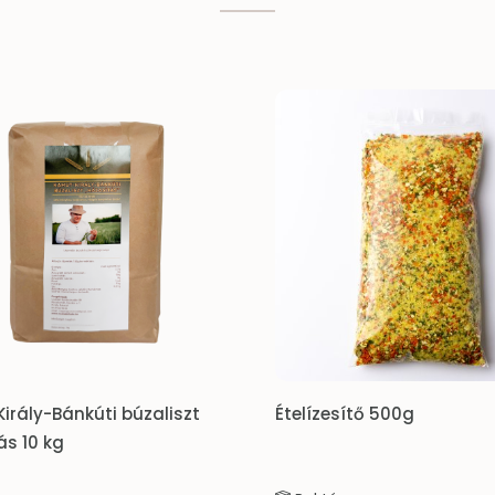
zesítő 500g
Fokhagyma granulát