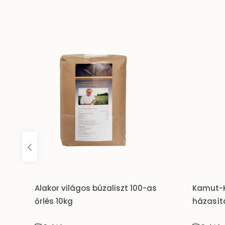
-as
Kamut-Király-Bánkúti búzaliszt
Ételí
házasítás 10 kg