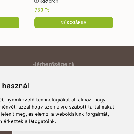
Raktáron
5 500 Ft
KOSÁRBA
Elérhetőségeink
ilatkozat
Cím:
6000 Kecskemét, Darázs utca 1.
t használ
E-mail:
ődési
magyarcsaladellato@gmail.com
gyéb nyomkövető technológiákat alkalmaz, hogy
Telefonszám:
+36 30 868 88 75
rmációk
lményét, azzal hogy személyre szabott tartalmakat
Nyitvatartás:
H-P 8:00-16:00
 jelenít meg, és elemzi a weboldalunk forgalmát,
 érkeztek a látogatóink.