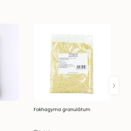
um
Teljeskőrlésű rozsliszt RL-190 10kg