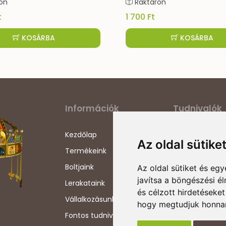
táron
Raktáron
 Ft
750 Ft
KOSÁRBA
KOSÁRBA
Információk
Tudnivalók
Kezdőlap
Adatvédelmi ny
Az oldal sütike
Termékeink
Általános szerz
feltételek
Boltjaink
Az oldal sütiket és e
Szállítási info
javítsa a böngészési é
Lerakataink
és célzott hirdetéseket
Impresszum
Vállalkozásunkról
hogy megtudjuk honnan
Szerzői jogok
Fontos tudnivalók