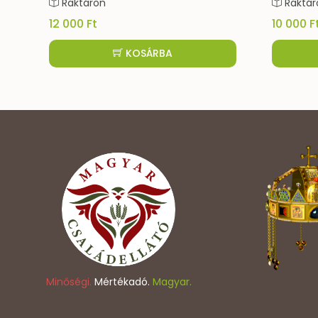
Raktáron
Rak
10 000 Ft
1 700
KOSÁRBA
Minőségi.
Mértékadó.
Magyar.