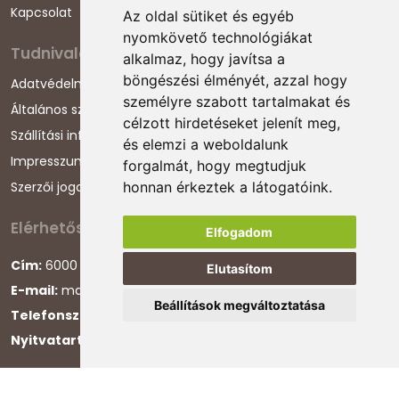
Kapcsolat
Az oldal sütiket és egyéb
nyomkövető technológiákat
Tudnivalók
alkalmaz, hogy javítsa a
böngészési élményét, azzal hogy
Adatvédelmi nyilatkozat
személyre szabott tartalmakat és
Általános szerződési feltételek
célzott hirdetéseket jelenít meg,
Szállítási információk
és elemzi a weboldalunk
Impresszum
forgalmát, hogy megtudjuk
Szerzői jogok
honnan érkeztek a látogatóink.
Elérhetőségeink
Elfogadom
Cím:
6000 Kecskemét, Darázs utca 1.
Elutasítom
E-mail:
magyarcsaladellato@gmail.com
Beállítások megváltoztatása
Telefonszám:
+36 30 868 88 75
Nyitvatartás:
H-P 8:00-16:00