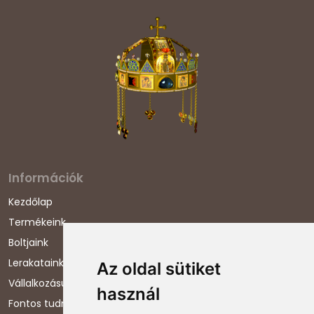
Információk
Kezdőlap
Termékeink
Boltjaink
Lerakataink
Az oldal sütiket
Vállalkozásunkról
használ
Fontos tudnivalók