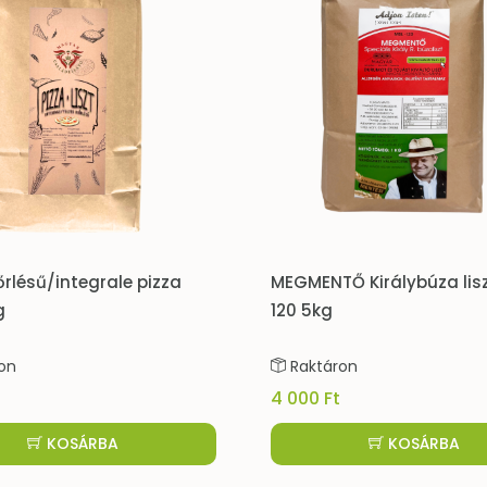
MEGMENTŐ Királybúza liszt MBL-
Királybú
120 5kg
Raktáron
Raktár
4 000 Ft
7 000 Ft
KOSÁRBA