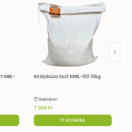
za liszt KRBL-100 10kg
Kukoricadara 1kg
on
Raktáron
590 Ft
KOSÁRBA
KOSÁRBA