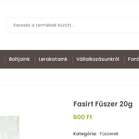
Boltjaink
Lerakataink
Vállalkozásunkról
Font
Fasirt Fűszer 20g
600 Ft
Kategória:
Fűszerek