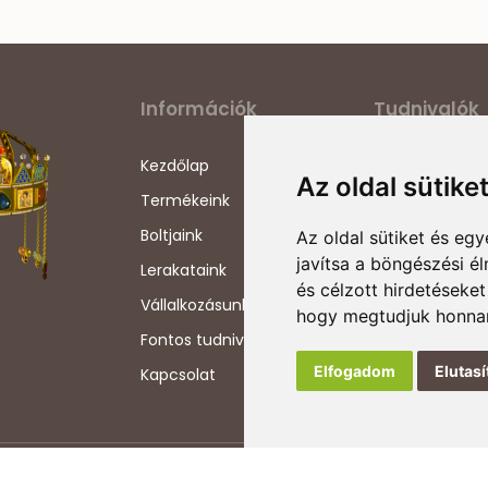
Információk
Tudnivalók
Kezdőlap
Adatvédelmi ny
Az oldal sütike
Termékeink
Általános szerz
feltételek
Boltjaink
Az oldal sütiket és e
Szállítási info
javítsa a böngészési é
Lerakataink
és célzott hirdetéseket
Impresszum
Vállalkozásunkról
hogy megtudjuk honnan
Szerzői jogok
Fontos tudnivalók
Elfogadom
Elutas
Kapcsolat