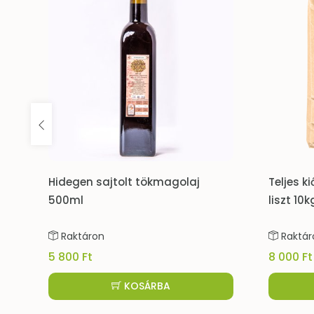
lt tökmagolaj
Teljes kiőrlésű/integrale pizza
liszt 10kg
Raktáron
8 000 Ft
KOSÁRBA
KOSÁRBA