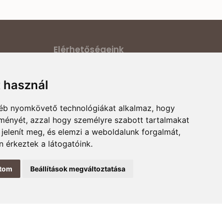
Elérhetőségeink
ilatkozat
Cím:
6000 Kecskemét, Darázs utca 1.
t használ
E-mail:
ődési
magyarcsaladellato@gmail.com
gyéb nyomkövető technológiákat alkalmaz, hogy
Telefonszám:
+36 30 868 88 75
rmációk
lményét, azzal hogy személyre szabott tartalmakat
Nyitvatartás:
H-P 8:00-16:00
 jelenít meg, és elemzi a weboldalunk forgalmát,
 érkeztek a látogatóink.
ítom
Beállítások megváltoztatása