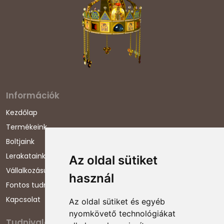
Információk
Kezdőlap
Termékeink
Boltjaink
Lerakataink
Az oldal sütiket
Vállalkozásunkról
használ
Fontos tudnivalók
Kapcsolat
Az oldal sütiket és egyéb
nyomkövető technológiákat
Tudnivalók