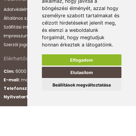
alkalmaz, hogy javítsa a
böngészési élményét, azzal hogy
Adatvédelmi nyilatkozat
személyre szabott tartalmakat és
Általános szerződési feltételek
célzott hirdetéseket jelenít meg,
Szállítási információk
és elemzi a weboldalunk
Impresszum
forgalmát, hogy megtudjuk
Szerzői jogok
honnan érkeztek a látogatóink.
Elérhetőségeink
Elfogadom
Cím:
6000 Kecskemét, Darázs utca 1.
Elutasítom
E-mail:
magyarcsaladellato@gmail.com
Beállítások megváltoztatása
Telefonszám:
+36 30 868 88 75
Nyitvatartás:
H-P 8:00-16:00