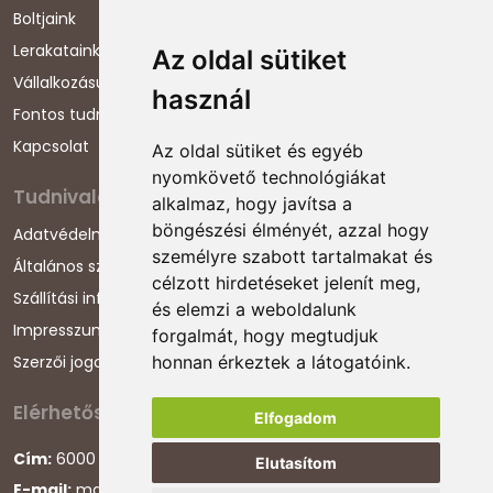
Boltjaink
Lerakataink
Az oldal sütiket
Vállalkozásunkról
használ
Fontos tudnivalók
Kapcsolat
Az oldal sütiket és egyéb
nyomkövető technológiákat
Tudnivalók
alkalmaz, hogy javítsa a
böngészési élményét, azzal hogy
Adatvédelmi nyilatkozat
személyre szabott tartalmakat és
Általános szerződési feltételek
célzott hirdetéseket jelenít meg,
Szállítási információk
és elemzi a weboldalunk
Impresszum
forgalmát, hogy megtudjuk
Szerzői jogok
honnan érkeztek a látogatóink.
Elérhetőségeink
Elfogadom
Cím:
6000 Kecskemét, Darázs utca 1.
Elutasítom
E-mail:
magyarcsaladellato@gmail.com