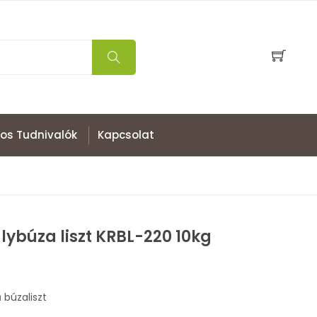
os Tudnivalók
Kapcsolat
álybúza liszt KRBL-220 10kg
ű búzaliszt