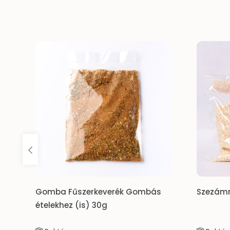
rék Gombás
Szezámmag 0.2kg