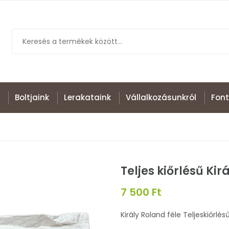
Boltjaink
Lerakataink
Vállalkozásunkról
Font
Teljes kiőrlésű Kir
7 500 Ft
Király Roland féle Teljeskiőrlés