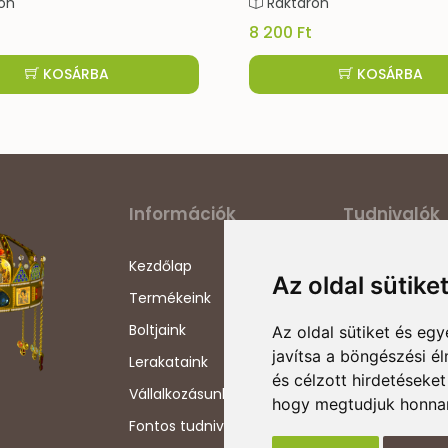
Raktáron
Raktáron
8 200 Ft
1 200 Ft
KOSÁRBA
Információk
Tudnivalók
Kezdőlap
Adatvédelmi ny
Az oldal sütike
Termékeink
Általános szerz
feltételek
Boltjaink
Az oldal sütiket és e
Szállítási info
javítsa a böngészési é
Lerakataink
és célzott hirdetéseket
Impresszum
Vállalkozásunkról
hogy megtudjuk honnan
Szerzői jogok
Fontos tudnivalók