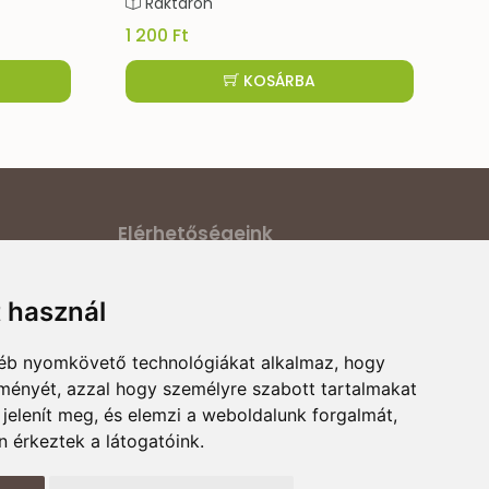
Raktáron
790 Ft
KOSÁRBA
KOSÁRBA
Elérhetőségeink
ilatkozat
Cím:
6000 Kecskemét, Darázs utca 1.
t használ
E-mail:
ődési
magyarcsaladellato@gmail.com
gyéb nyomkövető technológiákat alkalmaz, hogy
Telefonszám:
+36 30 868 88 75
rmációk
lményét, azzal hogy személyre szabott tartalmakat
Nyitvatartás:
H-P 8:00-16:00
 jelenít meg, és elemzi a weboldalunk forgalmát,
 érkeztek a látogatóink.