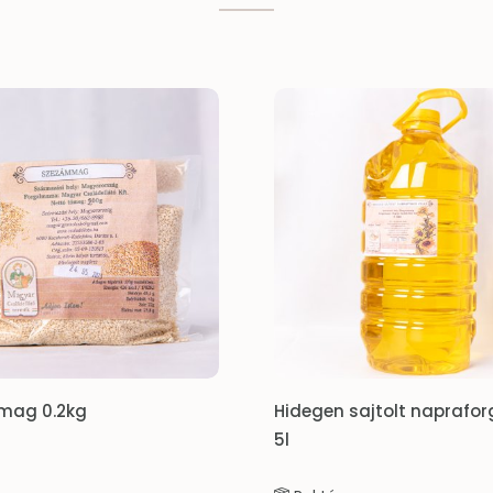
Hidegen sajtolt napraforgó olaj
Füstölt Fűsze
5l
100g