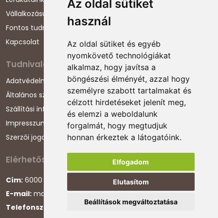
Az oldal sütiket
Vállalkozásunkról
használ
Fontos tudnivalók
Kapcsolat
Az oldal sütiket és egyéb
nyomkövető technológiákat
Tudnivalók
alkalmaz, hogy javítsa a
böngészési élményét, azzal hogy
Adatvédelmi nyilatkozat
személyre szabott tartalmakat és
Általános szerződési feltételek
célzott hirdetéseket jelenít meg,
Szállítási információk
és elemzi a weboldalunk
Impresszum
forgalmát, hogy megtudjuk
Szerzői jogok
honnan érkeztek a látogatóink.
Elérhetőségeink
Elfogadom
Cím:
6000 Kecskemét, Darázs utca 1.
Elutasítom
E-mail:
magyarcsaladellato@gmail.com
Beállítások megváltoztatása
Telefonszám:
+36 30 868 88 75