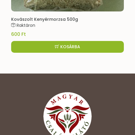
Kovászolt Kenyérmorzsa 500g
Raktáron
600 Ft
KOSÁRBA