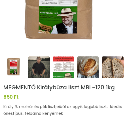
MEGMENTŐ Királybúza liszt MBL-120 1kg
850 Ft
Király R. molnár és pék lisztjeiből az egyik legjobb liszt. Ideális
őrléstípus, félbarna kenyérnek