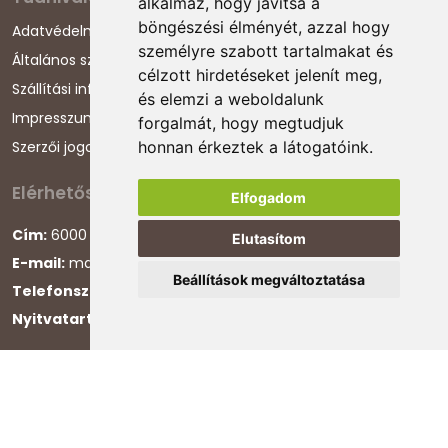
alkalmaz, hogy javítsa a
böngészési élményét, azzal hogy
Adatvédelmi nyilatkozat
személyre szabott tartalmakat és
Általános szerződési feltételek
célzott hirdetéseket jelenít meg,
Szállítási információk
és elemzi a weboldalunk
Impresszum
forgalmát, hogy megtudjuk
Szerzői jogok
honnan érkeztek a látogatóink.
Elérhetőségeink
Elfogadom
Cím:
6000 Kecskemét, Darázs utca 1.
Elutasítom
E-mail:
magyarcsaladellato@gmail.com
Beállítások megváltoztatása
Telefonszám:
+36 30 868 88 75
Nyitvatartás:
H-P 8:00-16:00