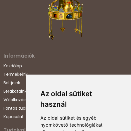
Információk
Kezdőlap
Termékeink
Boltjaink
Lerakataink
Az oldal sütiket
Vállalkozásunkról
használ
Fontos tudnivalók
Kapcsolat
Az oldal sütiket és egyéb
nyomkövető technológiákat
Tudnivalók